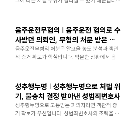
그에 따른 처벌 수위가 달라질 수 있기 때문입니
다.형사전문변호사의 조력을 통한 대응 전략을 확
인해보겠습니다.
히
음주운전무혐의 | 음주운전 혐의로 수
사받던 의뢰인, 무혐의 처분 받은 사
례
음주운전무혐의 처분은 알코올 농도 분석과 객관
적 증거 확보가 핵심입니다. 억울한 상황에서 음주
운전변호사의 조력을 통해 위기에서 구제된 사례
를 살펴보겠습니다.
성추행누명 | 성추행누명으로 처벌 위
기, 불송치 결정 받아낸 성범죄변호사
성추행누명으로 고통받는 피의자라면 객관적 증
거 확보가 우선입니다. 성범죄변호사의 조력을 통
한 혐의없음을 받아낸 사례를 살펴보시겠습니다.