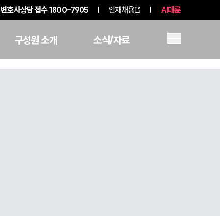
변호사상담 접수
1800-7905
인재채용
AI대륜
구성원 소개
소식/자료
그룹소개
그룹소개
대륜의 강점
오시는 길
글로벌 파트너 로펌
고객의 소리
통합검색