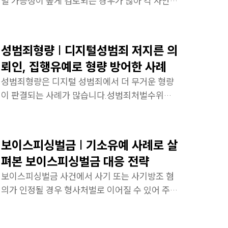
벌 가능성이 높게 검토되는 경우가 많아 각 사안을
면밀히 분석하여 합의 도출 및 양형 자료를 철저히
구성원 소개
준비해야 합니다.
스토리
성범죄형량 | 디지털성범죄 저지른 의
환경·ESG전문변호사
뢰인, 집행유예로 형량 방어한 사례
성범죄형량은 디지털 성범죄에서 더 무거운 형량
소식/자료
이 판결되는 사례가 많습니다.성범죄처벌수위와
피의자 상황에 맞는 대응 전략을 확인해보시겠습
언론보도
니다.
공지사항
보이스피싱벌금 | 기소유예 사례로 살
법률 블로그
펴본 보이스피싱벌금 대응 전략
법률서식
보이스피싱벌금 사건에서 사기 또는 사기방조 혐
의가 인정될 경우 형사처벌로 이어질 수 있어 주의
뉴스레터/브로슈어
가 필요합니다.형사전문변호사의 보이스피싱상담
세미나
을 통해 기소유예를 이끌어낸 전략을 상세히 살펴