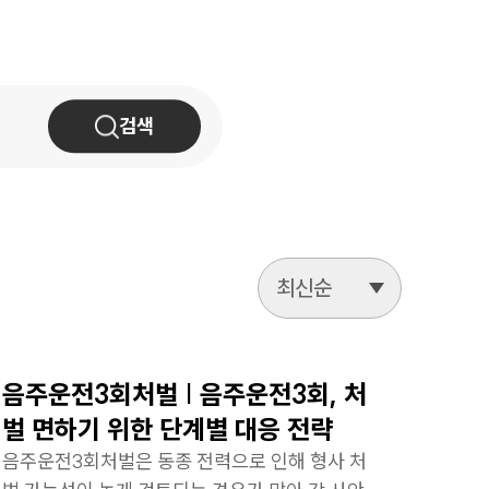
AI대륜
업무사례
검색
업무사례
사례분석/최신동향
법률정보
법률지식인
최신순
고객후기
업무분야
음주운전3회처벌 | 음주운전3회, 처
벌 면하기 위한 단계별 대응 전략
환경·ESG 업무
음주운전3회처벌은 동종 전력으로 인해 형사 처
전체