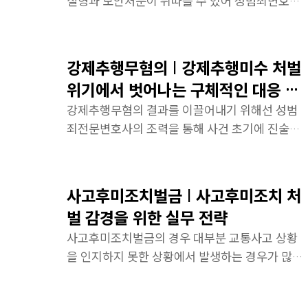
실형과 보안처분이 뒤따를 수 있어 성범죄변호사
의 조력으로 선처를 위한 핵심 전략을 마련할 필요
성이 있습니다.
강제추행무혐의 | 강제추행미수 처벌
위기에서 벗어나는 구체적인 대응 전
략
강제추행무혐의 결과를 이끌어내기 위해선 성범
죄전문변호사의 조력을 통해 사건 초기에 진술의
신빙성을 확보하고 객관적 증거를 수집하는 것이
중요합니다.
사고후미조치벌금 | 사고후미조치 처
벌 감경을 위한 실무 전략
사고후미조치벌금의 경우 대부분 교통사고 상황
을 인지하지 못한 상황에서 발생하는 경우가 많습
니다.교통사고전문변호사의 조력을 통해 불입건
을 받았던 사례를 살펴보시겠습니다.