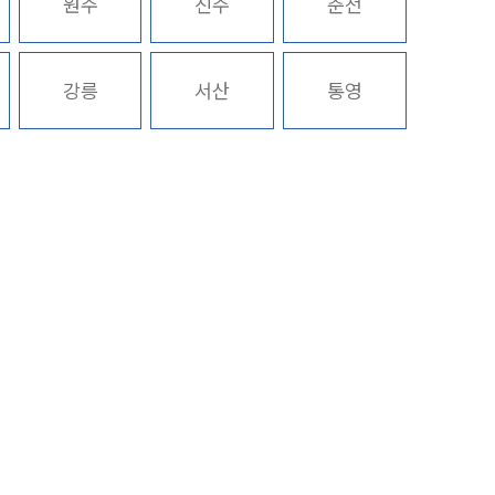
원주
진주
춘천
구성원 소개
강릉
서산
통영
환경·ESG전문변호사
소식/자료
언론보도
공지사항
법률 블로그
법률서식
뉴스레터/브로슈어
세미나