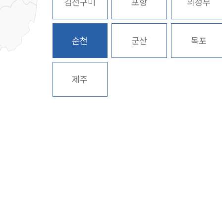
김천구미
포항
의정부
순천
군산
목포
제주