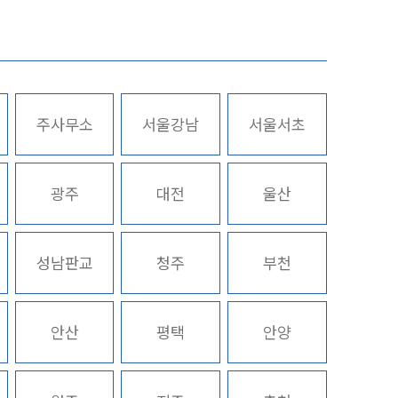
업무사례
업무사례
주사무소
서울강남
서울서초
사례분석/최신동향
스토리
법률정보
광주
대전
울산
법률지식인
고객후기
성남판교
청주
부천
업무분야
안산
평택
안양
환경·ESG 업무
전체