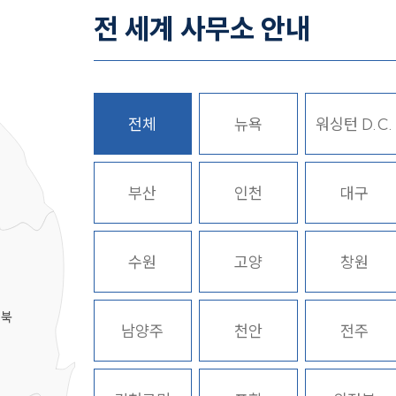
전 세계 사무소 안내
전체
뉴욕
워싱턴 D.C.
히
부산
인천
대구
수원
고양
창원
경북
남양주
천안
전주