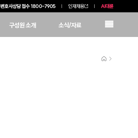
변호사상담 접수
1800-7905
인재채용
AI대륜
구성원 소개
소식/자료
그룹소개
그룹소개
대륜의 강점
오시는 길
글로벌 파트너 로펌
고객의 소리
통합검색
AI대륜